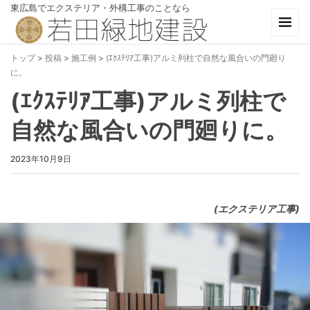
東広島でエクステリア・外構工事のことなら
トップ
>
投稿
>
施工例
>
(ｴｸｽﾃﾘｱ工事)アルミ列柱で自然な風合いの門廻り
に。
(ｴｸｽﾃﾘｱ工事)アルミ列柱で
自然な風合いの門廻りに。
2023年10月9日
(エクステリア工事)