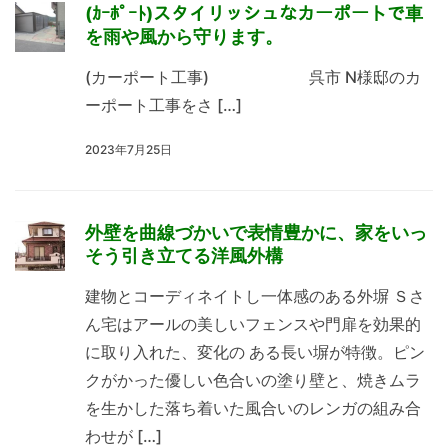
(ｶｰﾎﾟｰﾄ)スタイリッシュなカーポートで車
を雨や風から守ります。
(カーポート工事) 呉市 N様邸のカ
ーポート工事をさ […]
2023年7月25日
外壁を曲線づかいで表情豊かに、家をいっ
そう引き立てる洋風外構
建物とコーディネイトし一体感のある外塀 Ｓさ
ん宅はアールの美しいフェンスや門扉を効果的
に取り入れた、変化の ある長い塀が特徴。ピン
クがかった優しい色合いの塗り壁と、焼きムラ
を生かした落ち着いた風合いのレンガの組み合
わせが […]