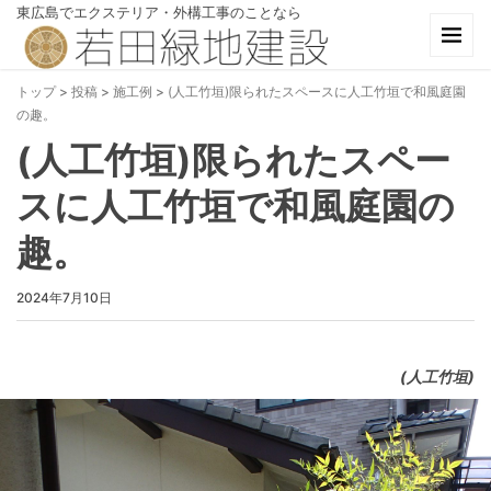
東広島でエクステリア・外構工事のことなら
トップ
>
投稿
>
施工例
>
(人工竹垣)限られたスペースに人工竹垣で和風庭園
の趣。
(人工竹垣)限られたスペー
スに人工竹垣で和風庭園の
趣。
2024年7月10日
(人工竹垣)