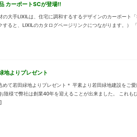
商品 カーポートSCが登場!!
材の大手LIXILは、住宅に調和するするデザインのカーポート
クすると、LIXILのカタログページリンクにつながります。） 
田緑地よりプレゼント
込めて若田緑地よりプレゼント＊ 平素より若田緑地建設をご
 お陰様で弊社は創業40年を迎えることが出来ました。 これ
]