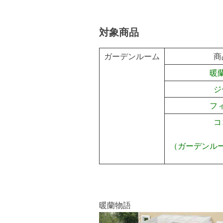
対象商品
ガーデンルーム
商
暖
ジ
フ
コ
（ガーデンル
暖蘭物語