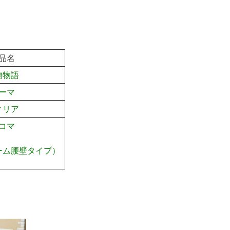
品名
蘭物語
ーマ
ィリア
コマ
ーム腰壁タイプ）